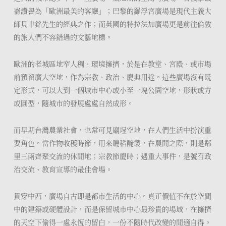
崙讚譽為「歐洲最美的客廳」；巴黎的羅浮宮廣場是現代主義大
師貝聿銘先生的經典之作；而英國的特拉法加廣場更是前往倫敦
的旅人們不容錯過的文藝地標。
歐洲的老城區地窄人稠、環境擁擠，於是在教堂、宮殿、或市場
前預留廣大空地，作為宗教、政治、慶典用途。這些廣場沒有既
定形式，可以大到一個城市中心或小至一塊公園空地，形狀或方
或圓型，隨城市的發展處處自然成形。
而早期台灣農業社會，也常可見廟埕空地，在人們生活中扮演重
要角色。當作物收穫時節，用來曬稻醃製，在農閒之際，則是鄰
里三兩齊聚交流的休閒地；宗教節慶時；遇重大事件，是號召政
治交流、教育宣導的最佳會場。
貫穿中西，廣場自古即是都市生活的中心。真正價值不在於空間
中的建築或硬體設計，而是保留城市中心最珍貴的場域，在擁擠
的天空下偷得一處永恆的留白，一份不隨時代改變的閒適自得。