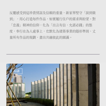
反覆感受到這珍貴情誼及信賴的重量，新家華堅守「說到做
到」，用心打造每件作品，如實履行住戶的需求與盼望。對
「忠義」精神的信仰，化為「出言有信，允諾必踐」的態
度，奉行在為人處事上，也默化為建築事業的隱形準則，丈
量所有作品的規劃，畫出共融彼此的圓滿。
回
信諾
家