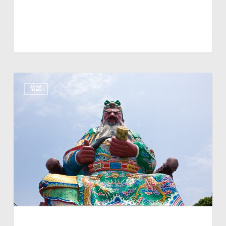
走
信諾
訪
竹
塹
最
珍
藏
的
記
憶