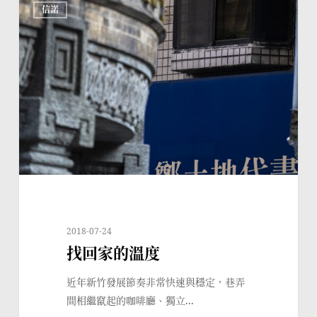
信諾
回
家
的
溫
度
2018-07-24
找回家的溫度
近年新竹發展節奏非常快速與穩定，巷弄
間相繼竄起的咖啡廳、獨立...