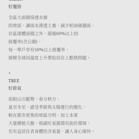
好覆綠
全區大面積採透水層
的地面，讓雨水滲透土裏，減少柏油硬舖面，
社區建體面積之外，超過60%以上的
綠覆率(含公園)，
每一單戶享有50%以上綠覆率，
緩解全球因溫度上升帶給居住上酷熱問題。
+
TREE
好節氣
依附山川脈勢，春分秋分、
夏至冬至，感受季節與太陽運行的變化，
較在都市密集的地區分明，加上本案
大量種植大樹，吸碳吐氧循環有助於環境，
也有益居住者身體的含氧量，讓人身心愉快。