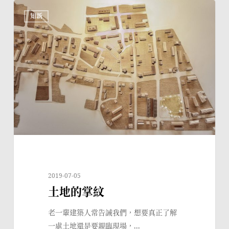
土
知新
地
的
掌
紋
2019-07-05
土地的掌紋
老一輩建築人常告誡我們，想要真正了解
一處土地還是要親臨現場，...