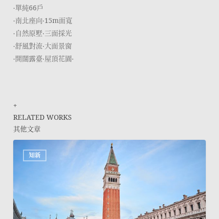
‧單純66戶
‧南北座向‧15m面寬
‧自然原墅‧三面採光
‧舒風對流‧大面景窗
‧開闊露臺‧屋頂花園‧
+
RELATED WORKS
其他文章
世
知新
界
的
廣
場