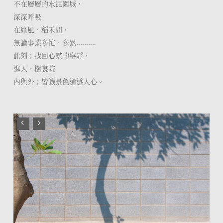
不在層層的水泥圍城，
深深呼吸
在綠風、稻禾間，
無論事業多忙、多累……….
此刻；找回心靈的寧靜，
進入，樹裏院
內與外；皆讓景色通透入心。