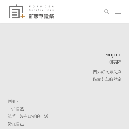
Skip
Men
to
search
main
content
+
PROJECT
樹裏院
門外好
山青
入戶
階前芳草綠侵簾
回家。
一片自然，
試著，沒有庸擾的生活，
凝視自己